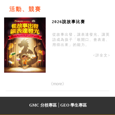
活動、競賽
2026說故事比賽
從故事出發，讓表達發光。讓英
語成為孩子「敢開口、會表達、
用得出來」的能力。
<詳全文>
《more》
|
GMC 分校專區
GEO 學生專區