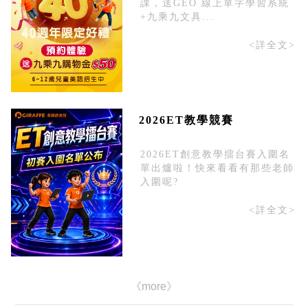
課，送GEO 線上單字學習系統
+九乘九文具...
<詳全文>
2026ET教學競賽
2026ET創意教學擂台賽入圍名
單出爐啦！快來看看有那些老師
入圍呢?
<詳全文>
《more》