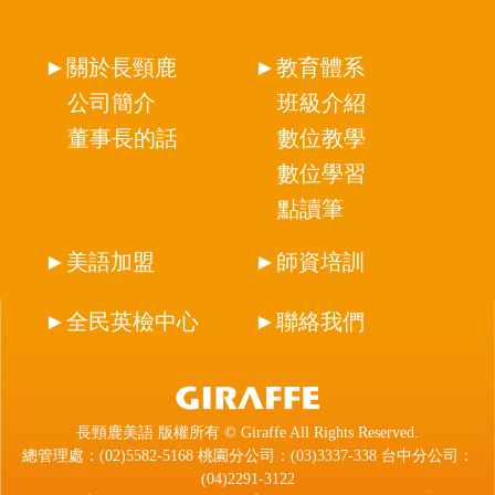
►關於長頸鹿
►教育體系
公司簡介
班級介紹
董事長的話
數位教學
數位學習
點讀筆
►美語加盟
►師資培訓
►全民英檢中心
►聯絡我們
長頸鹿美語 版權所有 © Giraffe All Rights Reserved.
總管理處：(02)5582-5168 桃園分公司：(03)3337-338 台中分公司：
(04)2291-3122