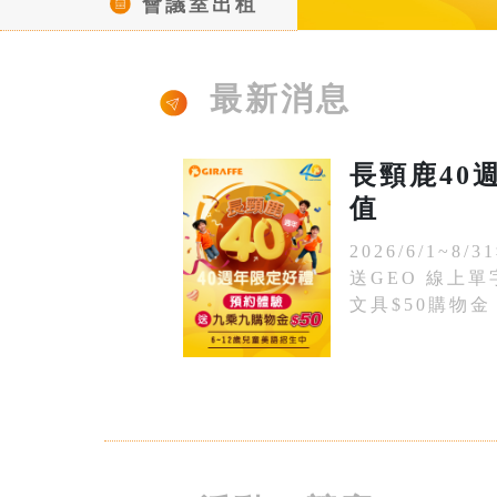
會議室出租
最新消息
長頸鹿40
值
2026/6/1~
送GEO 線上
文具$50購物金