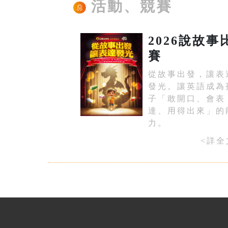
活動、競賽
2026說故事
賽
從故事出發，讓表
發光。讓英語成為
子「敢開口、會表
達、用得出來」的
力。
<詳全