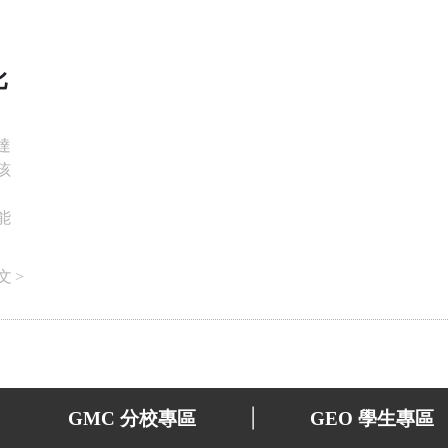
比
達
孩
能
文>
|
GMC 分校專區
GEO 學生專區