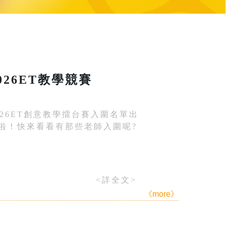
026ET教學競賽
026ET創意教學擂台賽入圍名單出
啦！快來看看有那些老師入圍呢?
<詳全文>
《more》