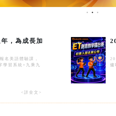
週年，為成長加
2
8/31報名美語體驗課，
2
單字學習系統+九乘九
爐
<詳全文>