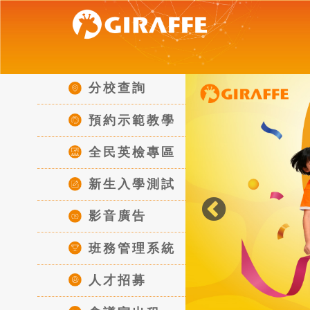
|
關於長頸鹿
分校查詢
預約示範教學
全民英檢專區
新生入學測試
影音廣告
班務管理系統
人才招募